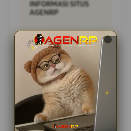
INFORMASI SITUS
AGENRP
Penilaian
5 JUTA
Pengguna
PENGGUNA
Minimal Deposit
10.000 Ribu
Layanan Support
24/7
Platform
Multi-Device
PENAWARAN SPESIAL
BONUS NEW MEMBER 10%